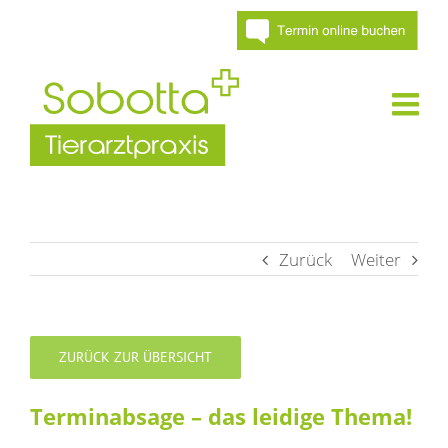
Skip
to
content
Zurück
Weiter
ZURÜCK ZUR ÜBERSICHT
Terminabsage – das leidige Thema!