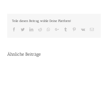
Teile diesen Beitrag, wähle Deine Plattform!
Facebook
Twitter
LinkedIn
Reddit
Whatsapp
Google+
Tumblr
Pinterest
Vk
Email
Ähnliche Beiträge